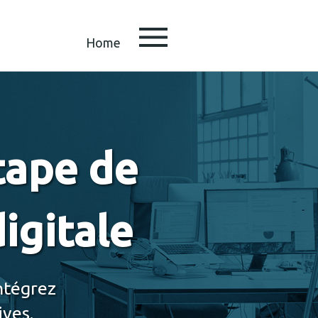
Home
tape de
igitale
ntégrez
ives.