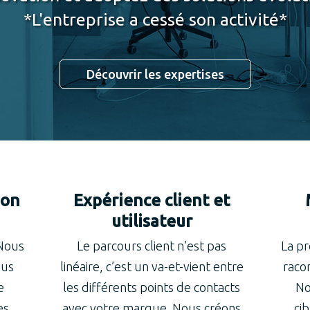
*L'entreprise a cessé son activité*
Découvrir les expertises
ion
Expérience client et
utilisateur
 Nous
Le parcours client n’est pas
La p
ous
linéaire, c’est un va-et-vient entre
racon
e
les différents points de contacts
No
es
avec votre marque. Nous créons
ci